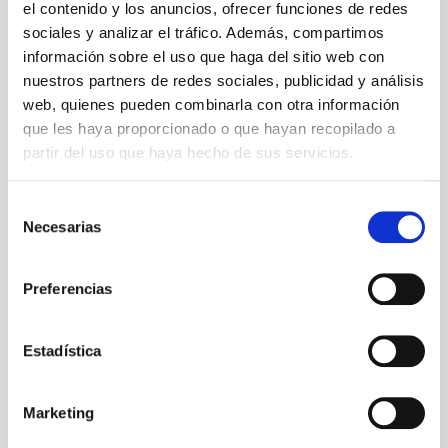
el contenido y los anuncios, ofrecer funciones de redes
sociales y analizar el tráfico. Además, compartimos
información sobre el uso que haga del sitio web con
nuestros partners de redes sociales, publicidad y análisis
INVIERTE EN CONOCIMIENTO
web, quienes pueden combinarla con otra información
El gran objetivo del
que les haya proporcionado o que hayan recopilado a
partir del uso que haya hecho de sus servicios.
aprendizaje no es el
Selección
conocimiento, sino la
Necesarias
de
acción.
consentimiento
Preferencias
Estadística
Marketing