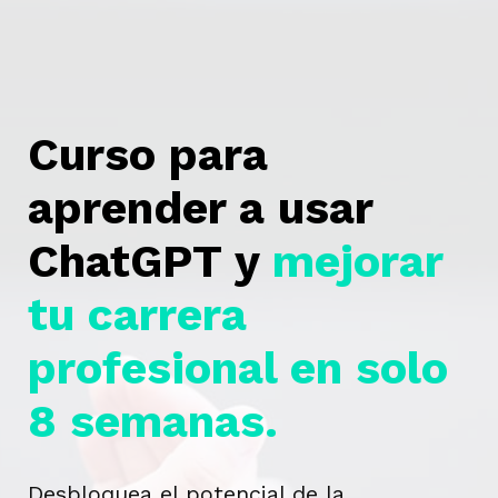
Saltar
al
contenido
Curso para
aprender a usar
ChatGPT y
mejorar
tu carrera
profesional en solo
8 semanas.
Desbloquea el potencial de la