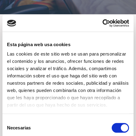
Esta página web usa cookies
Estado actual
Las cookies de este sitio web se usan para personalizar
el contenido y los anuncios, ofrecer funciones de redes
NO INSCRITO
sociales y analizar el tráfico. Además, compartimos
información sobre el uso que haga del sitio web con
nuestros partners de redes sociales, publicidad y análisis
Precio
web, quienes pueden combinarla con otra información
que les haya proporcionado o que hayan recopilado a
Gratuito
partir del uso que haya hecho de sus servicios.
Selección
Primeros pasos
Necesarias
de