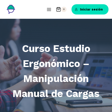
Saltar
al
Iniciar sesión
0
contenido
Curso Estudio
Ergonómico –
Manipulación
Manual de Cargas