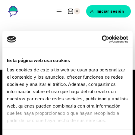
Saltar
al
Iniciar sesión
0
contenido
Perfil
Esta página web usa cookies
Las cookies de este sitio web se usan para personalizar
el contenido y los anuncios, ofrecer funciones de redes
Hablemos De Prevención
sociales y analizar el tráfico. Además, compartimos
información sobre el uso que haga del sitio web con
Aquí encontrarás la formación que necesitas
nuestros partners de redes sociales, publicidad y análisis
para impulsar tu carrera como técnico de
web, quienes pueden combinarla con otra información
prevención de riesgos laborales.
que les haya proporcionado o que hayan recopilado a
partir del uso que haya hecho de sus servicios.