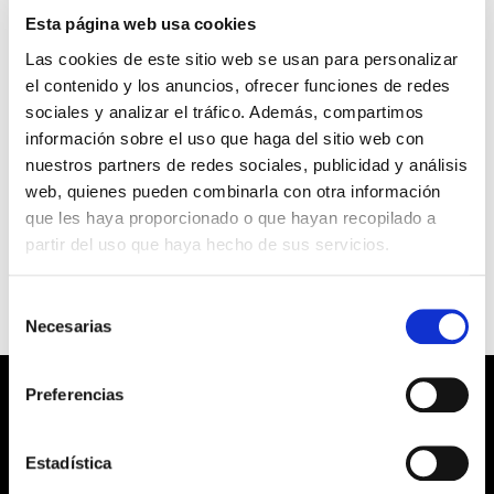
Esta página web usa cookies
Este contenido está protegido por contraseña.
Las cookies de este sitio web se usan para personalizar
el contenido y los anuncios, ofrecer funciones de redes
Para verlo introduce la contraseña.
sociales y analizar el tráfico. Además, compartimos
información sobre el uso que haga del sitio web con
Contraseña:
nuestros partners de redes sociales, publicidad y análisis
web, quienes pueden combinarla con otra información
que les haya proporcionado o que hayan recopilado a
partir del uso que haya hecho de sus servicios.
Selección
Necesarias
de
consentimiento
Preferencias
Hablemos De Prevención
Aquí encontrarás la formación que necesitas
Estadística
para impulsar tu carrera como técnico de