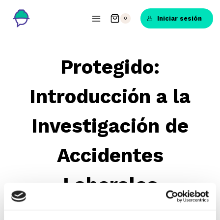
Saltar
al
Iniciar sesión
0
contenido
Protegido:
Introducción a la
Investigación de
Accidentes
Laborales