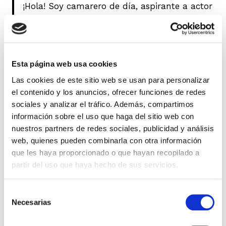
¡Hola! Soy camarero de día, aspirante a actor
de noche y esta es mi web. Vivo en Mairena
del Alcor, tengo un perro que se llama
Firulais y me gusta el rebujito. (Y las tardes
largas con café).
Esta página web usa cookies
Las cookies de este sitio web se usan para personalizar
…o algo así:
el contenido y los anuncios, ofrecer funciones de redes
sociales y analizar el tráfico. Además, compartimos
información sobre el uso que haga del sitio web con
La empresa «Mariscos Recio» fue fundada
nuestros partners de redes sociales, publicidad y análisis
por Antonio Recio Mata. Empezó siendo una
web, quienes pueden combinarla con otra información
pequeña empresa que suministraba marisco
que les haya proporcionado o que hayan recopilado a
a hoteles y restaurantes, pero poco a poco se
partir del uso que haya hecho de sus servicios.
ha ido transformando en un gran imperio.
Mariscos Recio, el mar al mejor precio.
Selección
Necesarias
de
consentimiento
Como nuevo usuario de WordPress, deberías ir