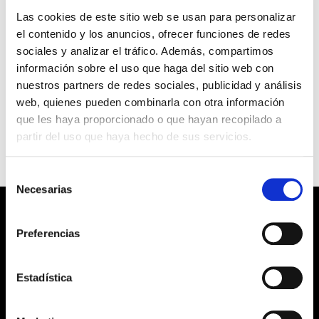
Para verlo introduce la contraseña.
Las cookies de este sitio web se usan para personalizar
el contenido y los anuncios, ofrecer funciones de redes
sociales y analizar el tráfico. Además, compartimos
Contraseña:
información sobre el uso que haga del sitio web con
nuestros partners de redes sociales, publicidad y análisis
web, quienes pueden combinarla con otra información
que les haya proporcionado o que hayan recopilado a
partir del uso que haya hecho de sus servicios.
Selección
Necesarias
de
consentimiento
Hablemos De Prevención
Preferencias
Aquí encontrarás la formación que necesitas
para impulsar tu carrera como técnico de
Estadística
prevención de riesgos laborales.