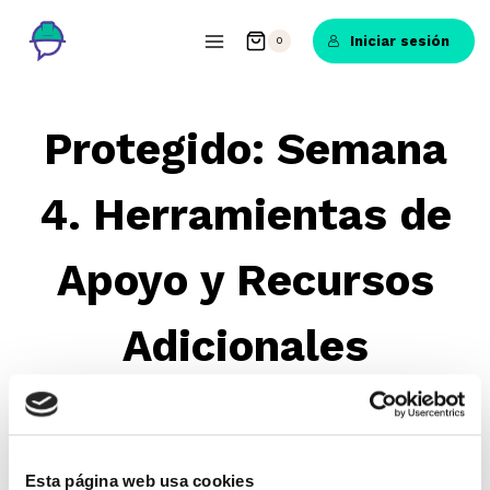
Saltar
al
Iniciar sesión
0
contenido
Protegido: Semana
4. Herramientas de
Apoyo y Recursos
Adicionales
Este contenido está protegido por contraseña.
Esta página web usa cookies